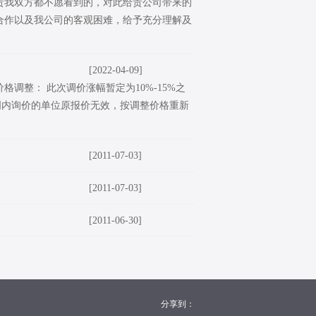
贵我双方都不愿看到的，对此给贵公司带来的
合作以及我公司的客观困难，给予充分理解及
[2022-04-09]
调整： 此次调价涨幅暂定为10%-15%之
一周内询价的单位原报价无效，按调整价格重新
[2011-07-03]
[2011-07-03]
[2011-06-30]
分享到：