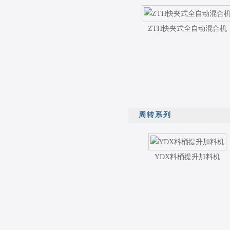
ZTH快夹式全自动混合机
周转系列
YDX料桶提升加料机