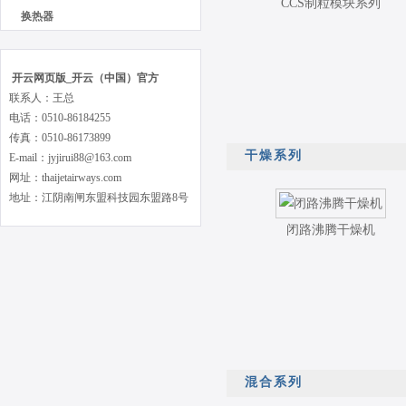
CCS制粒模块系列
换热器
开云网页版_开云（中国）官方
联系人：王总
电话：0510-86184255
传真：0510-86173899
干燥系列
E-mail：jyjirui88@163.com
网址：thaijetairways.com
地址：江阴南闸东盟科技园东盟路8号
闭路沸腾干燥机
混合系列