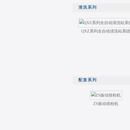
清洗系列
QXZ系列全自动清洗站系
配套系列
ZS振动筛粉机