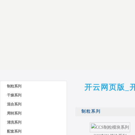
开云网页版_
制粒系列
干燥系列
混合系列
制粒系列
周转系列
清洗系列
配套系列