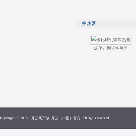
换热器
碳化硅列管换热器
Copyright (c) 2015 开云网页版_开云（中国）官方 .All rights reserved.