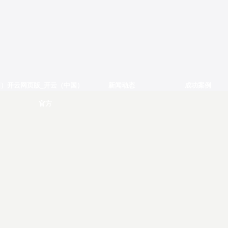
国）
开云网页版_开云（中国）
新闻动态
成功案例
官方