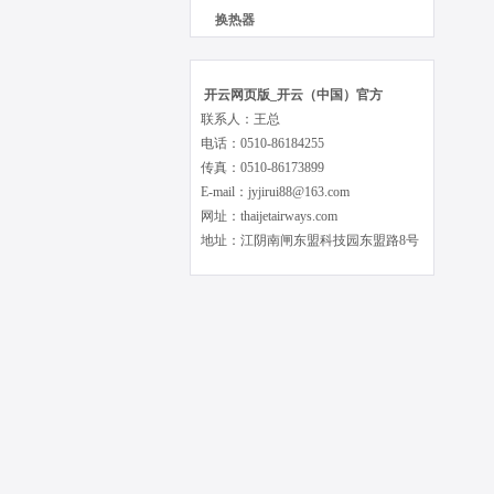
换热器
开云网页版_开云（中国）官方
联系人：王总
电话：0510-86184255
传真：0510-86173899
E-mail：jyjirui88@163.com
网址：thaijetairways.com
地址：江阴南闸东盟科技园东盟路8号