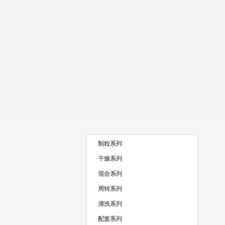
制粒系列
干燥系列
混合系列
周转系列
清洗系列
配套系列