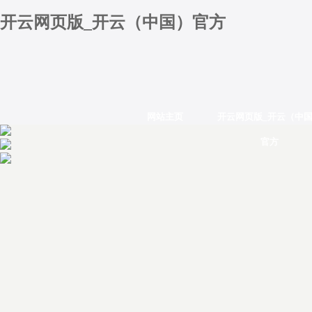
开云网页版_开云（中国）官方
网站主页
开云网页版_开云（中
官方