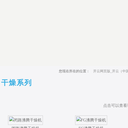
您现在所在的位置：
开云网页版_开云（中
干燥系列
点击可以查看详