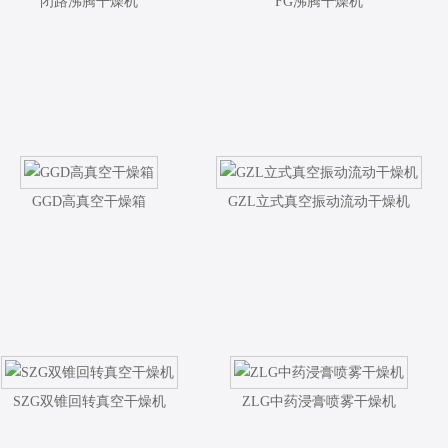
闭路沸腾干燥机
FG沸腾干燥机
GGD高真空干燥箱
GZL立式真空振动流动干燥机
SZG双锥回转真空干燥机
ZLG中药浸膏喷雾干燥机