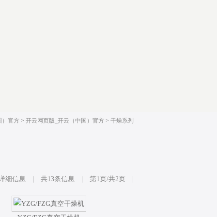
国）官方
>
开云网页版_开云（中国）官方
>
干燥系列
细信息 | 共13条信息 | 第1页/共2页 |