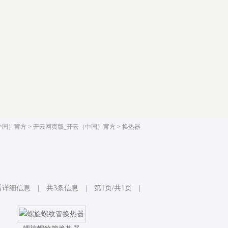
中国）官方
>
开云网页版_开云（中国）官方
>
换热器
详细信息 | 共3条信息 | 第1页/共1页 |