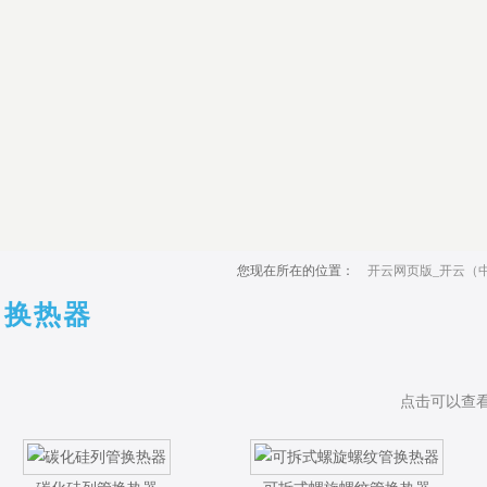
您现在所在的位置：
开云网页版_开云（
换热器
点击可以查看