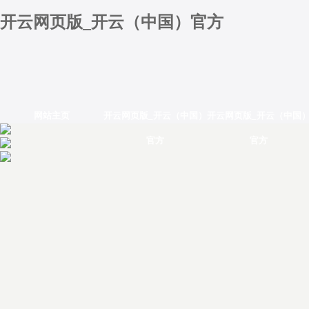
开云网页版_开云（中国）官方
网站主页
开云网页版_开云（中国）
开云网页版_开云（中国
官方
官方