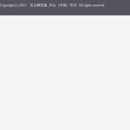
Copyright (c) 2015 开云网页版_开云（中国）官方 .All rights reserved.