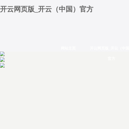
开云网页版_开云（中国）官方
网站主页
开云网页版_开云（中
官方