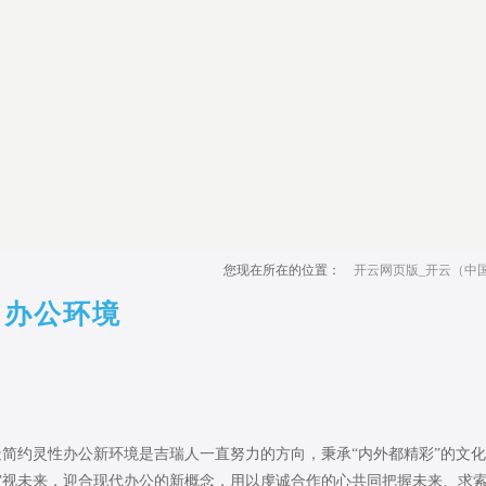
您现在所在的位置：
开云网页版_开云（中
办公环境
造简约灵性办公新环境是吉瑞人一直努力的方向，秉承“内外都精彩”的文
审视未来，迎合现代办公的新概念，用以虔诚合作的心共同把握未来、求