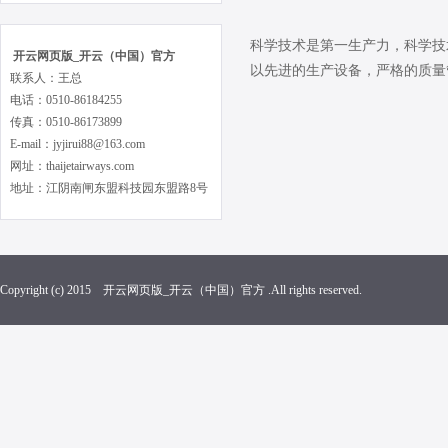
科学技术是第一生产力，科学技
开云网页版_开云（中国）官方
以先进的生产设备，严格的质量
联系人：王总
电话：0510-86184255
传真：0510-86173899
E-mail：jyjirui88@163.com
网址：thaijetairways.com
地址：江阴南闸东盟科技园东盟路8号
Copyright (c) 2015 开云网页版_开云（中国）官方 .All rights reserved.