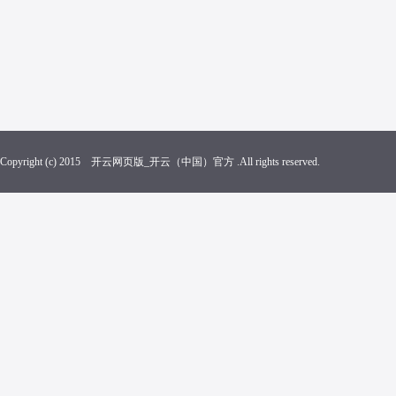
Copyright (c) 2015 开云网页版_开云（中国）官方 .All rights reserved.